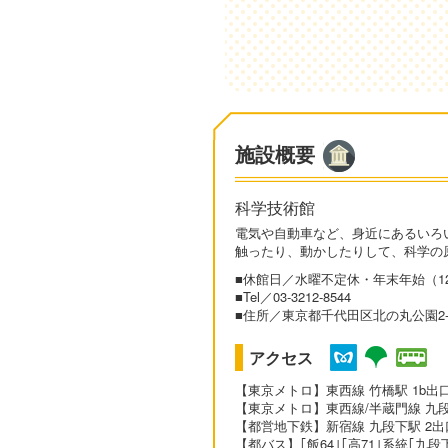
施設概要
科学技術館
電気や自動車など、身近にあるいろ
触ったり、動かしたりして、科学の
■休館日／水曜不定休・年末年始（12/
■Tel／03-3212-8544
■住所／東京都千代田区北の丸公園2-
アクセス
【東京メトロ】東西線 竹橋駅 1b出口
【東京メトロ】東西線/半蔵門線 九段下
【都営地下鉄】新宿線 九段下駅 2出口
【都バス】｢飯64｣｢高71｣系統｢九段下