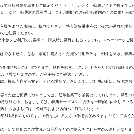
施設で特典対象乗車券をご提示ください。「ちかとく」特典ガイドの提示では
さい。なお、特典対象乗車券は、ご利用開始後の有効時間内のものに限り有効
の入場および入店時にご提示ください。特典対象乗車券のご提示が遅れた場合
のでご注意ください。
典対象乗車券をご利用のお客様は、購入時に発行されるレファレンスペーパーをご
用はできません。なお、事前に購入された施設利用券等は、例外を除き、特典
の各種特典がご利用できます。例外を除き、1スポットあたり1名様1回限りの
により異なりますので、ご利用時にご確認ください。
日は、掲載内容から変更している場合がございます。ご利用の前に、各施設お
スの内容またはご提供につきましては、通常営業下を前提としております。新型コ
の特別対応中におきましては、特典サービスのご提供を一時的に休止している
状況につきましては、各施設および店舗へご確認ください。
26年3月現在のものです。予告なしに変更される場合がありますのでご了承く
設において飲食のご注文または商品などのご購入をされた方のみ適用となりま