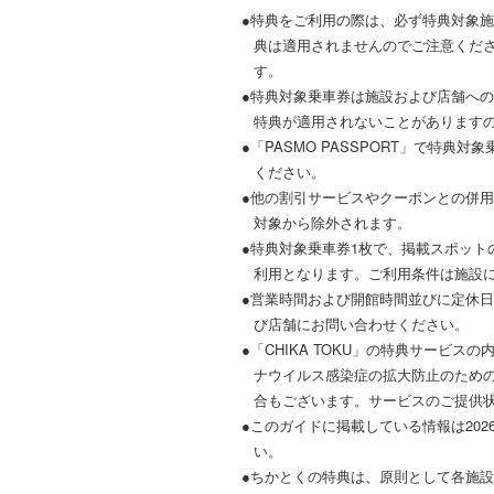
●特典をご利用の際は、必ず特典対象
典は適用されませんのでご注意くだ
す。
●特典対象乗車券は施設および店舗へ
特典が適用されないことがあります
●「PASMO PASSPORT」で特
ください。
●他の割引サービスやクーポンとの併
対象から除外されます。
●特典対象乗車券1枚で、掲載スポット
利用となります。ご利用条件は施設
●営業時間および開館時間並びに定休
び店舗にお問い合わせください。
●「CHIKA TOKU」の特典サービ
ナウイルス感染症の拡大防止のため
合もございます。サービスのご提供
●このガイドに掲載している情報は20
い。
●ちかとくの特典は、原則として各施