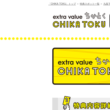
「CHIKA TOKU」トップ
＞
特典スポット一覧
＞
九段