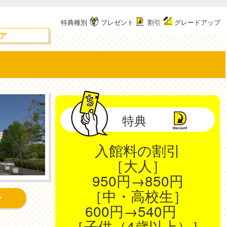
特典種別
プレゼント
割引
グレードアップ
ア
特典
入館料の割引
［大人］
950円→850円
［中・高校生］
600円→540円
［子供（4歳以上）］