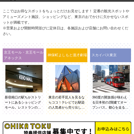
ここではお得なスポットをちょっとだけお見せします！ 定番の観光スポットや
アミューズメント施設、ショッピングなど、東京のおでかけに欠かせないスポ
ットが満載です。
※営業および開館時間並びに定休日は、各施設および店舗にお問い合わせくだ
さい。
京王モール・京王モール
神保町よしもと漫才劇場
スカイバス東京
アネックス
新宿南口の駅ちかストリ
東京の若手芸人を見るな
360度の開放感が味わえ
ートにあるショッピング
らココ！テレビでお馴染
る日本初の2階建てオー
モール。レストランのほ
の人気者から売り出し中
プンバス。都心を走る約
か、ファッション、ビュ
の若手まで様々な芸人が
50分のツアーでは、2階
ーティーなど、バラエテ
出演するお笑いステージ
席から信号や標識など今
ィ豊かな店舗がそろって
を開催中！若手らしいフ
にも手が届きそうな距離
います。駅近な上に天候
レッシュなお笑いをお届
に迫り、迫力満点。アト
を気にせず利用できるの
けします！小さい劇場な
ラクション気分で楽しめ